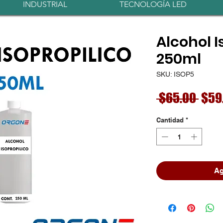
INDUSTRIAL
TECNOLOGÍA LED
Alcohol I
250ml
SKU: ISOP5
Prec
 $65.00 
$59
Cantidad
*
Ag