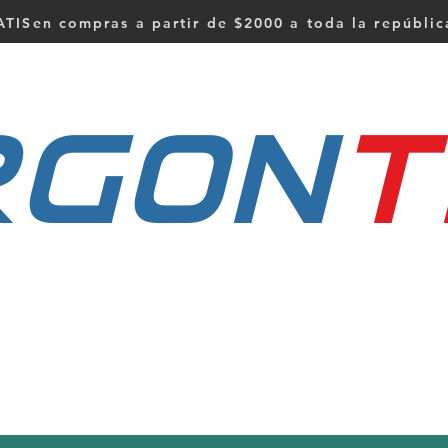
TISen compras a partir de $2000 a toda la repúbli
RGON
t