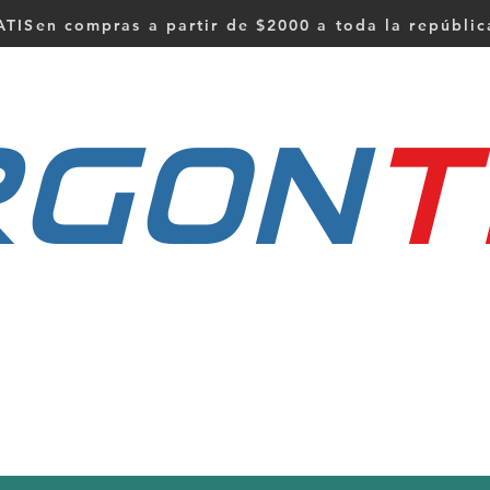
TISen compras a partir de $2000 a toda la repúbli
RGON
t