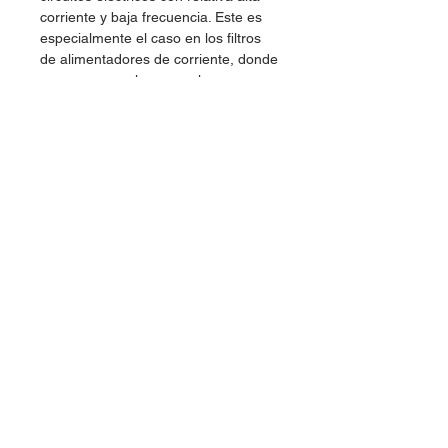
corriente y baja frecuencia. Este es
especialmente el caso en los filtros
de alimentadores de corriente, donde
se usan para almacenar la carga, y
moderar el voltaje de salida y las
fluctuaciones de corriente en la salida
rectificada.
Voltaje: 250V
Dudas, Comentarios o Pedidos: