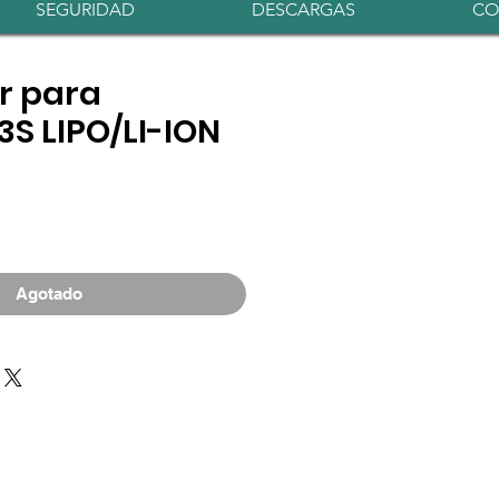
Iniciar sesión
SEGURIDAD
DESCARGAS
CO
r para
3S LIPO/LI-ION
o
Agotado