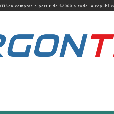
TISen compras a partir de $2000 a toda la repúbli
RGON
t