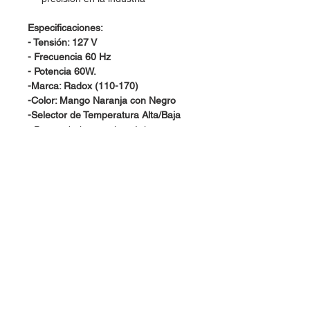
Especificaciones:
- Tensión: 127 V
- Frecuencia 60 Hz
- Potencia 60W.
-Marca: Radox (110-170)
-Color: Mango Naranja con Negro
-Selector de Temperatura Alta/Baja
• Para trabajos en electrónica y
eléctricos.
• Puede soldar gran variedad de
metales.
• Punta de cobre.
• Uso ligero.