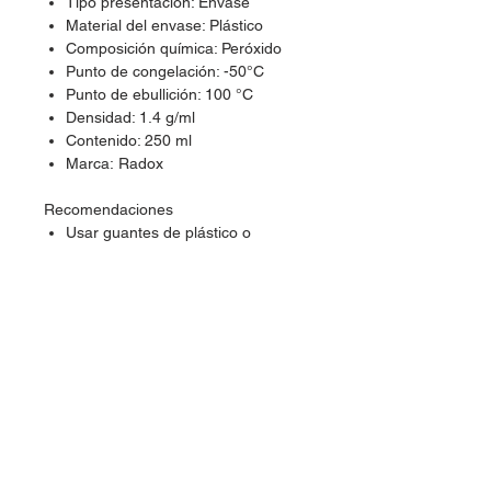
Tipo presentación: Envase
Material del envase: Plástico
Composición química: Peróxido
Punto de congelación: -50°C
Punto de ebullición: 100 °C
Densidad: 1.4 g/ml
Contenido: 250 ml
Marca: Radox
Recomendaciones
Usar guantes de plástico o
neopreno
Usar lentes de seguridad
Usar ropa adecuada porque la
mancha
Usar mascarilla facial
Se recomienda usar agua caliente
Una vez que terminas de usarlo
se recomienda poner carbonato
de sodio a la solución