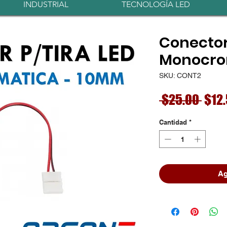
INDUSTRIAL
TECNOLOGÍA LED
Conector
Monocro
SKU: CONT2
Prec
 $25.00 
$12
Cantidad
*
Ag