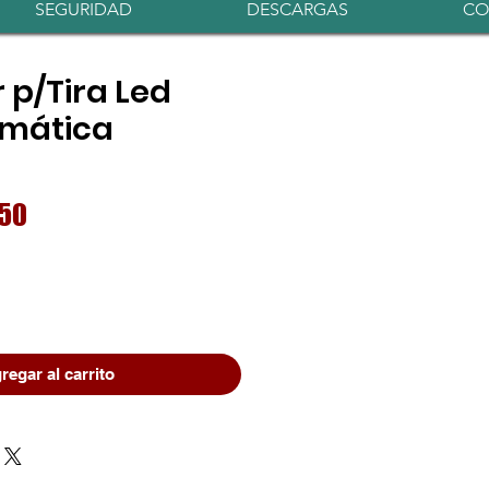
Iniciar sesión
SEGURIDAD
DESCARGAS
CO
 p/Tira Led
mática
io
Precio
.50
de
oferta
regar al carrito