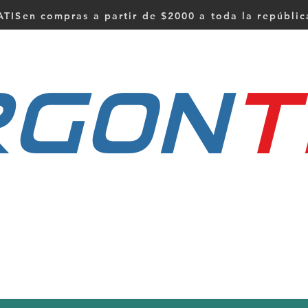
TISen compras a partir de $2000 a toda la repúbli
RGON
t