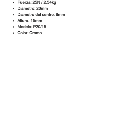
Fuerza: 25N / 2.54kg
Diametro: 20mm
Diametro del centro: 8mm
Altura: 15mm
Modelo: P20/15
Color: Cromo
Dudas, Comentarios o Pedidos:
Tel.
(477) 465 88 09
/
712 16 30
Whatsapp:
(477) 465 88 09