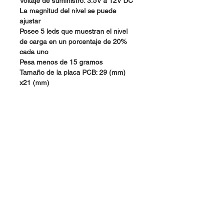
Voltaje de suministro: 3.5V a 12V DC
La magnitud del nivel se puede
ajustar
Posee 5 leds que muestran el nivel
de carga en un porcentaje de 20%
cada uno
Pesa menos de 15 gramos
Tamaño de la placa PCB: 29 (mm)
x21 (mm)
Dudas, Comentarios o Pedidos:
Tel.
(477) 465 88 09
/
712 16 30