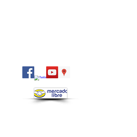
Síguenos
en: