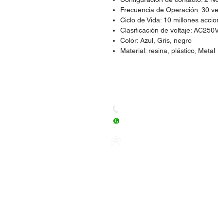
Frecuencia de Operación: 30 v
Ciclo de Vida: 10 millones acci
Clasificación de voltaje: AC250
Color: Azul, Gris, negro
Material: resina, plástico, Metal
Dudas, Comentarios o Ped
Tel. (477) 465 88 09 / 712 16
Whatsapp: (477) 465 88 09
Correo:
orgonelectronica
León, Guanajuato.