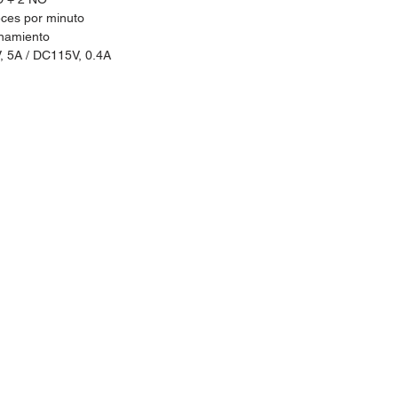
eces por minuto
onamiento
V, 5A / DC115V, 0.4A
idos:
Horario de Atención:
Lun-Vie: 9:30am - 7pm
 30
Sábados: 9:30am - 2pm
@hotmail.com