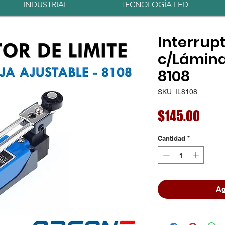
INDUSTRIAL
TECNOLOGÍA LED
Interrupt
c/Lámina
8108
SKU: IL8108
Prec
$145.00
Cantidad
*
Ag