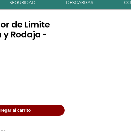
Iniciar sesión
SEGURIDAD
DESCARGAS
CO
or de Limite
 y Rodaja -
io
regar al carrito