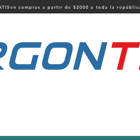
TISen compras a partir de $2000 a toda la repúbli
RGON
t