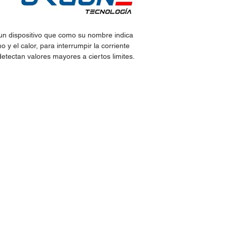
un dispositivo que como su nombre indica
y el calor, para interrumpir la corriente
detectan valores mayores a ciertos limites.
idos:
Horario de Atención:
Lun-Vie: 9:30am - 7pm
 30
Sábados: 9:30am - 2pm
@hotmail.com