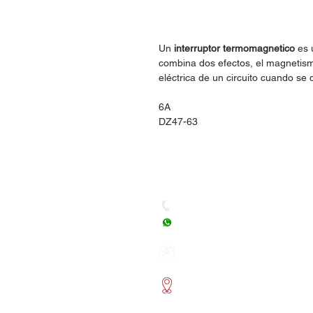
Un
interruptor termomagnetico
es 
combina dos efectos, el magnetismo 
eléctrica de un circuito cuando se 
6A
DZ47-63
Dudas, Comentarios o Ped
Tel. (477) 465 88 09 / 712 16
Whatsapp: (477) 465 88 09
Correo:
orgonelectronica
León, Guanajuato.