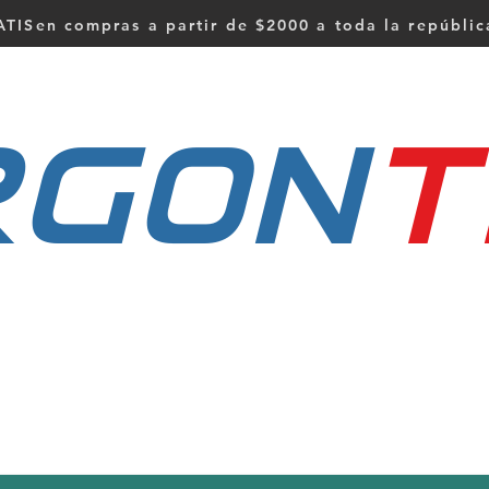
TISen compras a partir de $2000 a toda la repúbli
RGON
t