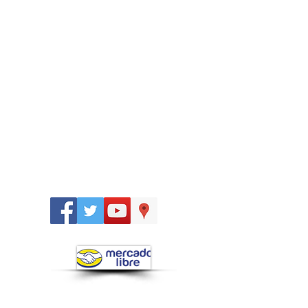
Síguenos
en: