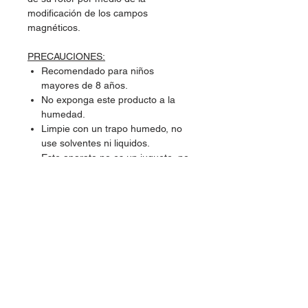
modificación de los campos
magnéticos.
PRECAUCIONES:
Recomendado para niños
mayores de 8 años.
No exponga este producto a la
humedad.
Limpie con un trapo humedo, no
use solventes ni liquidos.
Este aparato no es un juguete, no
deje que los niños lo utilicen sin la
supervisión de un adulto.
Por razones de seguridad, queda
prohibida cualquier modificación
en la estructura o componentes
del kit. Cualquier modificación
puede ocasionar rupturas, cortos
circuitos o choques electricos.