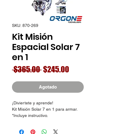
SKU: 870-269
Kit Misión
Espacial Solar 7
en 1
Precio
Precio
 $365.00 
$245.00
de
oferta
Agotado
¡Diviertete y aprende!
Kit Misión Solar 7 en 1 para armar.
*Incluye instructivo.