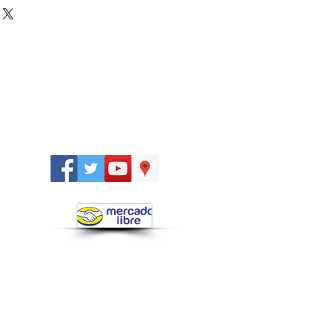
Síguenos
en: