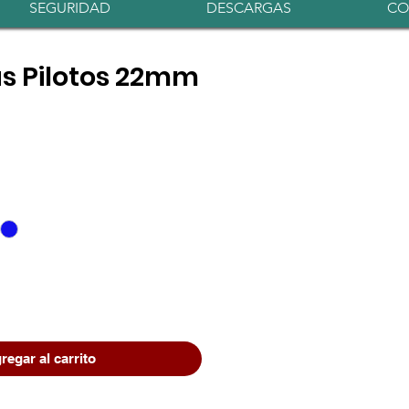
Iniciar sesión
SEGURIDAD
DESCARGAS
CO
s Pilotos 22mm
o
regar al carrito