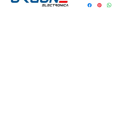
idos:
Horario de Atención:
Lun-Vie: 9:30am - 7pm
 30
Sábados: 9:30am - 2pm
@hotmail.com