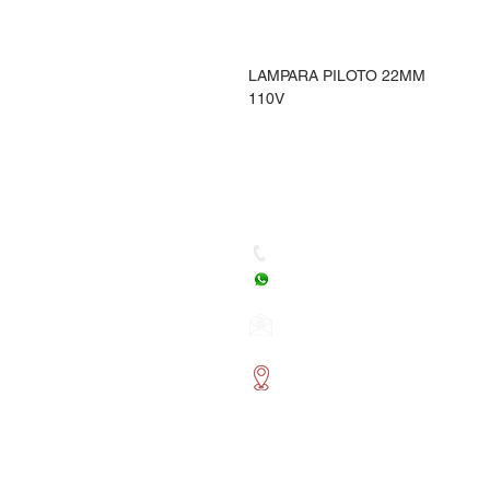
LAMPARA PILOTO 22MM
110V
Dudas, Comentarios o Ped
Tel. (477) 465 88 09 / 712 16
Whatsapp: (477) 465 88 09
Correo:
orgonelectronica
León, Guanajuato.