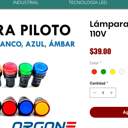
INDUSTRIAL
TECNOLOGÍA LED
Lámpara
110V
Preci
$39.00
Color
*
Cantidad
*
Ag