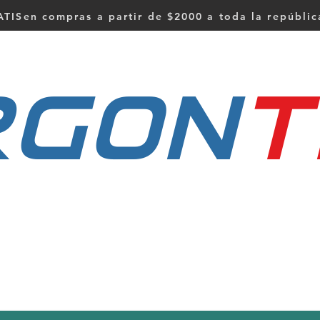
TISen compras a partir de $2000 a toda la repúbli
RGON
t