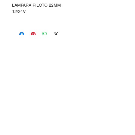
LAMPARA PILOTO 22MM
12/24V
Dudas, Comentarios o Pedidos:
Tel.
(477) 465 88 09
/
712 16 30
Whatsapp:
(477) 465 88 09
Correo:
orgonelectronica@hotmail.com
León, Guanajuato.