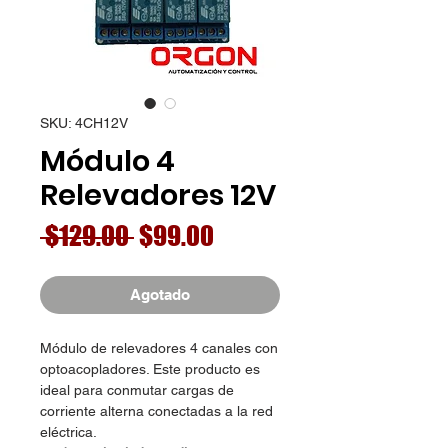
SKU: 4CH12V
Módulo 4
Relevadores 12V
Precio
Precio
 $129.00 
$99.00
de
oferta
Agotado
Módulo de relevadores 4 canales con
optoacopladores. Este producto es
ideal para conmutar cargas de
corriente alterna conectadas a la red
eléctrica.