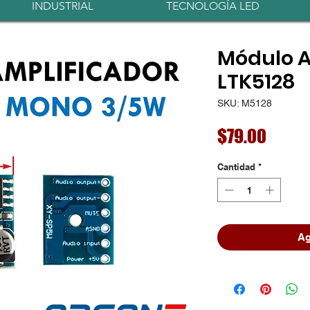
INDUSTRIAL
TECNOLOGÍA LED
Módulo A
LTK5128
SKU: M5128
Preci
$79.00
Cantidad
*
Ag