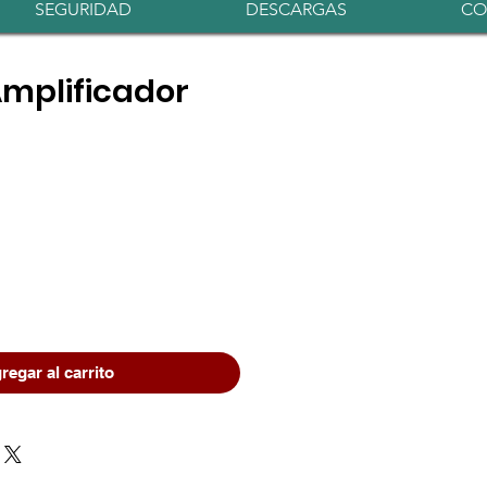
Iniciar sesión
SEGURIDAD
DESCARGAS
CO
mplificador
o
regar al carrito