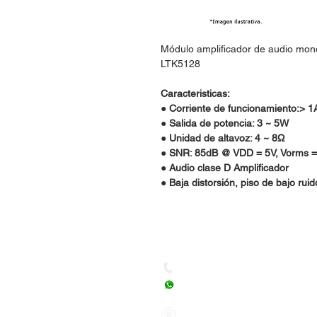
Módulo amplificador de audio mo
LTK5128
Caracteristicas:
● Corriente de funcionamiento:> 1
● Salida de potencia: 3 ~ 5W
● Unidad de altavoz: 4 ~ 8Ω
● SNR: 85dB @ VDD = 5V, Vorms =
● Audio clase D Amplificador
● Baja distorsión, piso de bajo ruid
Dudas, Comentarios o Ped
Tel. (477) 465 88 09 / 712 16
Whatsapp: (477) 465 88 09
Correo:
orgonelectronica