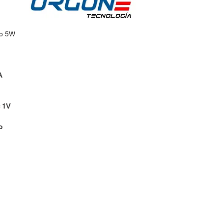
no 5W
A
 1V
o
idos:
Horario de Atención:
Lun-Vie: 9:30am - 7pm
 30
Sábados: 9:30am - 2pm
@hotmail.com