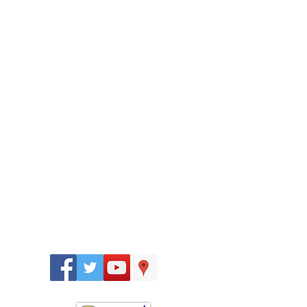
Síguenos
en: