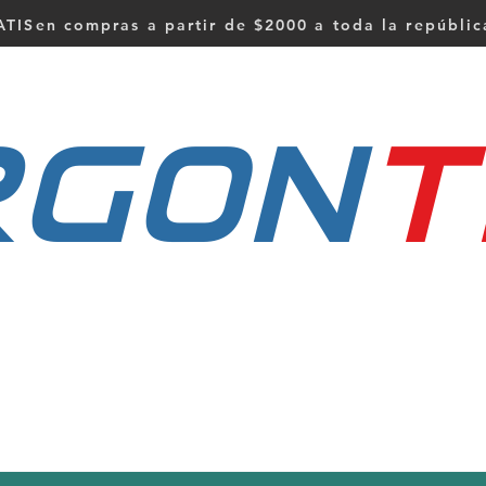
TISen compras a partir de $2000 a toda la repúbli
RGON
t