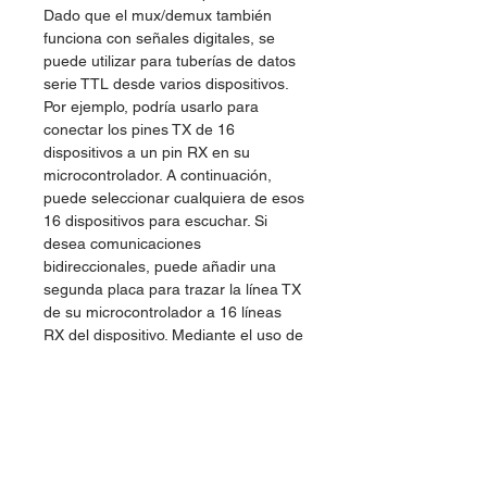
Dado que el mux/demux también
funciona con señales digitales, se
puede utilizar para tuberías de datos
serie TTL desde varios dispositivos.
Por ejemplo, podría usarlo para
conectar los pines TX de 16
dispositivos a un pin RX en su
microcontrolador. A continuación,
puede seleccionar cualquiera de esos
16 dispositivos para escuchar. Si
desea comunicaciones
bidireccionales, puede añadir una
segunda placa para trazar la línea TX
de su microcontrolador a 16 líneas
RX del dispositivo. Mediante el uso de
varias tablas, puedes crear arreglos
similares para I2C, SPI, etc.
ESPECIFICACIONES:
Voltaje de operación: 2V a 6V
Bajo consumo