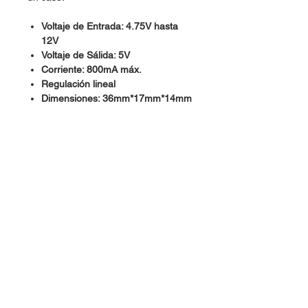
Voltaje de Entrada: 4.75V hasta
12V
Voltaje de Sálida: 5V
Corriente: 800mA máx.
Regulación lineal
Dimensiones: 36mm*17mm*14mm
Dudas, Comentarios o Pedidos:
Tel.
(477) 465 88 09
/
712 16 30
Whatsapp:
(477) 465 88 09