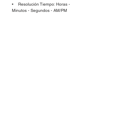
• Resolución Tiempo: Horas -
Minutos - Segundos - AM/PM
• Calendario: Día, Mes, Fecha-Año
• Posee compensación por año
bisiesto
• Calendario completo hasta el año
2100
Dudas, Comentarios o Pedidos:
Tel.
(477) 465 88 09
/
712 16 30
Whatsapp:
(477) 465 88 09