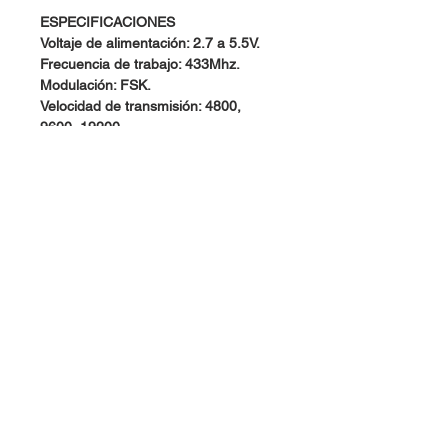
ESPECIFICACIONES
Voltaje de alimentación: 2.7 a 5.5V.
Frecuencia de trabajo: 433Mhz.
Modulación: FSK.
Velocidad de transmisión: 4800,
9600, 19200.
Distancia de transmisión: 100 a 150
metros.
Incluye antena flexible.
Funciona con comandos AT.
Dimensiones: 27.00x12.00x03.00
mm.