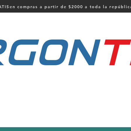
TISen compras a partir de $2000 a toda la repúbli
RGON
t