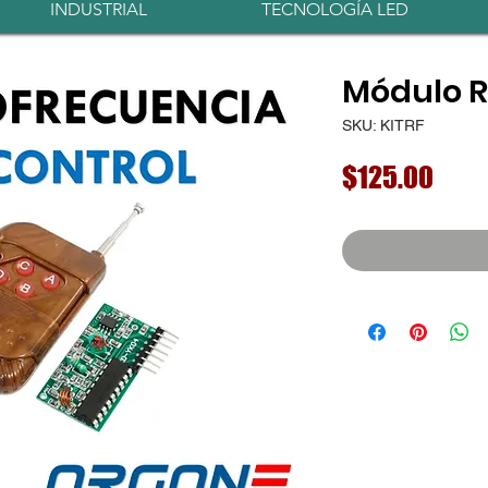
INDUSTRIAL
TECNOLOGÍA LED
Módulo R
SKU: KITRF
Prec
$125.00