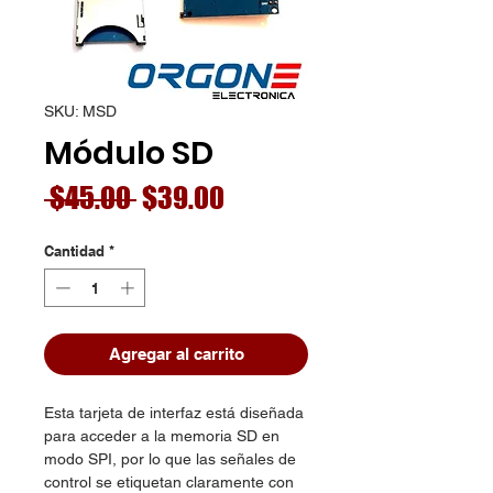
SKU: MSD
Módulo SD
Precio
Precio
 $45.00 
$39.00
de
Cantidad
*
oferta
Agregar al carrito
Esta tarjeta de interfaz está diseñada
para acceder a la memoria SD en
modo SPI, por lo que las señales de
control se etiquetan claramente con