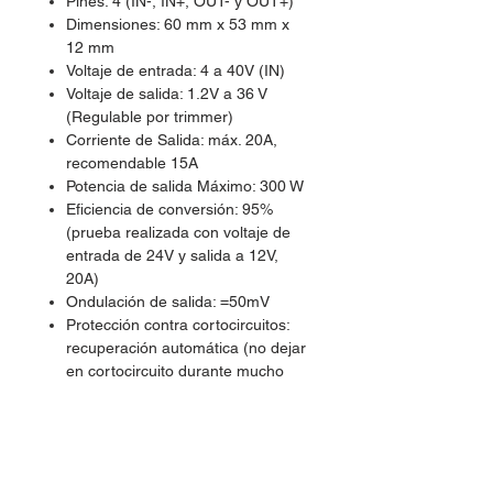
Pines: 4 (IN-, IN+, OUT- y OUT+)
Dimensiones: 60 mm x 53 mm x
12 mm
Voltaje de entrada: 4 a 40V (IN)
Voltaje de salida: 1.2V a 36 V
(Regulable por trimmer)
Corriente de Salida: máx. 20A,
recomendable 15A
Potencia de salida Máximo: 300 W
Eficiencia de conversión: 95%
(prueba realizada con voltaje de
entrada de 24V y salida a 12V,
20A)
Ondulación de salida: =50mV
Protección contra cortocircuitos:
recuperación automática (no dejar
en cortocircuito durante mucho
tiempo ya que se dañara el
modulo)
Interruptor de On y Off
Pines:
IN-: Entrada Voltaje Negativa