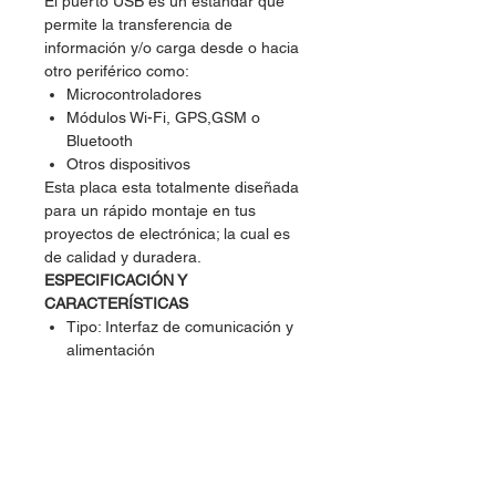
El puerto USB es un estándar que
permite la transferencia de
información y/o carga desde o hacia
otro periférico como:
Microcontroladores
Módulos Wi-Fi, GPS,GSM o
Bluetooth
Otros dispositivos
Esta placa esta totalmente diseñada
para un rápido montaje en tus
proyectos de electrónica; la cual es
de calidad y duradera.
ESPECIFICACIÓN Y
CARACTERÍSTICAS
Tipo: Interfaz de comunicación y
alimentación
Voltaje de entrada USB: 5V a 30V
DC
Corriente máxima: 1A DC
Conector USB: Tipo B Hembra
Placa PCB con Dip de 4 Pines
Pines: VBUS, GND, D+ y D-