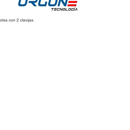
lsa con 2 clavijas.
idos:
Horario de Atención:
Lun-Vie: 9:30am - 7pm
 30
Sábados: 9:30am - 2pm
@hotmail.com