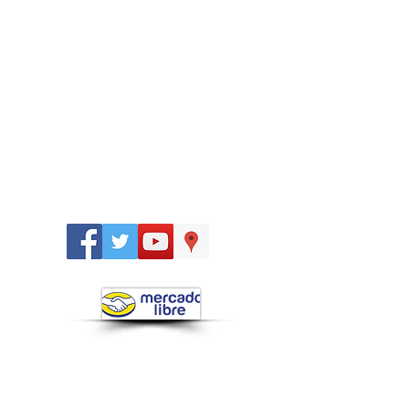
Síguenos
en: