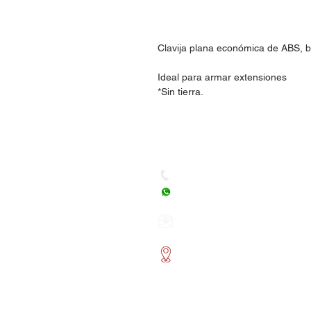
Clavija plana económica de ABS, bo
Ideal para armar extensiones
*Sin tierra.
Dudas, Comentarios o Ped
Tel. (477) 465 88 09 / 712 16
Whatsapp: (477) 465 88 09
Correo:
orgonelectronica
León, Guanajuato.