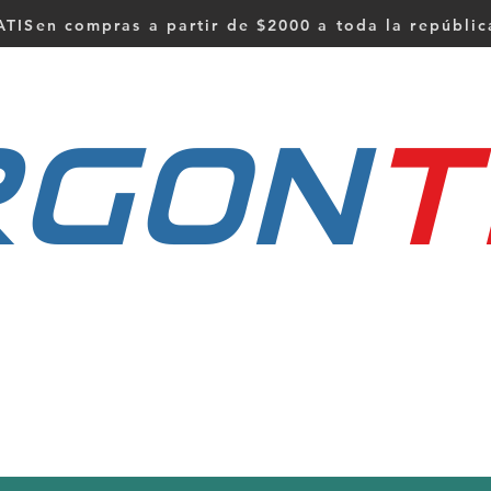
TISen compras a partir de $2000 a toda la repúbli
RGON
t