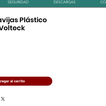
Iniciar sesión
SEGURIDAD
DESCARGAS
CO
avijas Plástico
 Volteck
o
regar al carrito