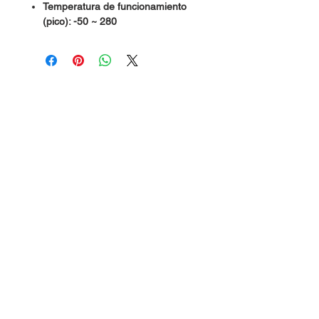
Temperatura de funcionamiento
(pico): -50 ~ 280
Dudas, Comentarios o Pedidos:
Tel.
(477) 465 88 09
/
712 16 30
Whatsapp:
(477) 465 88 09
Correo:
orgonelectronica@hotmail.com
León, Guanajuato.