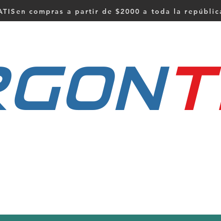
TISen compras a partir de $2000 a toda la repúbli
RGON
t