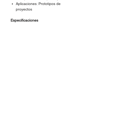
Aplicaciones: Prototipos de
proyectos
Especificaciones
Tipo: Grabada y perforada
Material de la cara: Cobre
Material de la placa: Baquelita
Dimensiones: 14x21cm
Grosor: 1.5mm
Color: Café
Dudas, Comentarios o Pedidos: