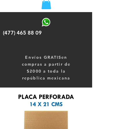
(477) 465 88 09
Envíos
GRATISen
compras a partir de
$2000 a toda la
república mexicana