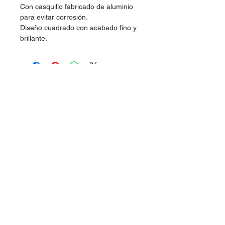
Con casquillo fabricado de aluminio
para evitar corrosión.
Diseño cuadrado con acabado fino y
brillante.
Dudas, Comentarios o Pedidos:
Tel.
(477) 465 88 09
/
712 16 30
Whatsapp:
(477) 465 88 09
Correo:
orgonelectronica@hotmail.com