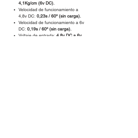
4,1Kg/cm (6v DC).
Velocidad de funcionamiento a
4,8v DC:
0,23s / 60º (sin carga).
Velocidad de funcionamiento a 6v
DC:
0,19s / 60º (sin carga).
Voltaje de entrada:
4,8v DC a 6v
DC.
Material de los piñones:
Plástico.
Rango de ángulo rotacional:
360º
(giro continuo).
Frecuencia PWM:
50Hz (20ms).
Longitud de cable:
30cm.