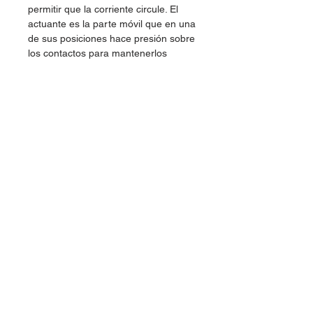
permitir que la corriente circule. El
actuante es la parte móvil que en una
de sus posiciones hace presión sobre
los contactos para mantenerlos
unidos.
Fácil instalación
Terminal dorada para foco de
iluminación
Para aplicaciones eléctricas
Dudas, Comentarios o Pedidos: