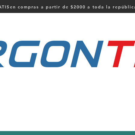
TISen compras a partir de $2000 a toda la repúbli
RGON
t