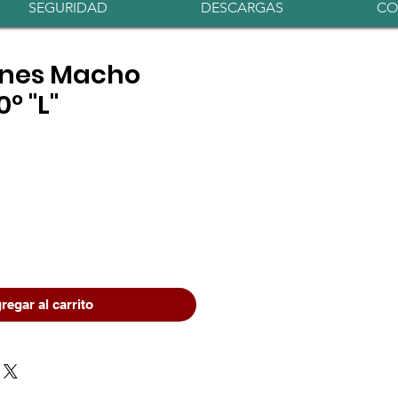
Iniciar sesión
SEGURIDAD
DESCARGAS
CO
Pines Macho
º "L"
regar al carrito