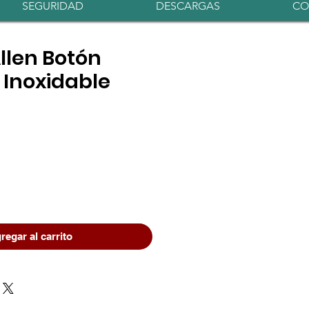
Iniciar sesión
SEGURIDAD
DESCARGAS
CO
Allen Botón
Inoxidable
regar al carrito