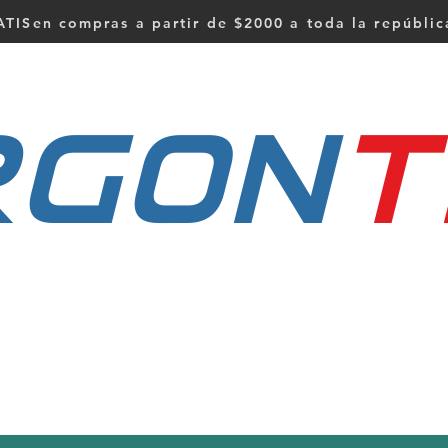
TISen compras a partir de $2000 a toda la repúbli
RGON
t