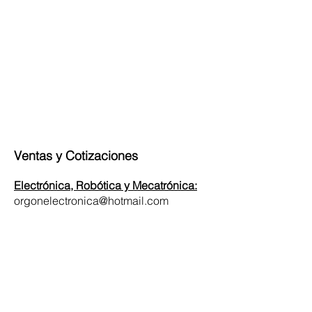
Ventas y Cotizaciones
Electrónica, Robótica y Mecatrónica:
orgonelectronica@hotmail.com
Ubicación:
Calle Monte de Las Cruces #103-A
Esquina Blvd. Hidalgo
Col. Hidalgo
León, Guanajuato, México