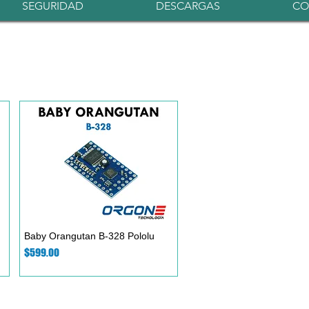
Iniciar sesión
SEGURIDAD
DESCARGAS
CO
Baby Orangutan B-328 Pololu
Vista rápida
Precio
$599.00