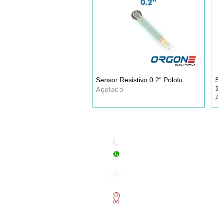
Sensor Resistivo 0.2" Pololu
Vista rápida
1
Agotado
Dudas, Comentarios o Ped
Tel. (477) 465 88 09 / 712 16
Whatsapp: (477) 465 88 09
Correo:
orgonelectronica
León, Guanajuato.