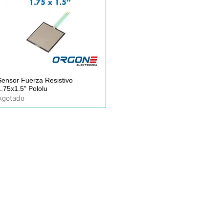
Sensor Fuerza Resistivo
Vista rápida
.75x1.5" Pololu
Agotado
idos:
Horario de Atención:
Lun-Vie: 9:30am - 7pm
 30
Sábados: 9:30am - 2pm
@hotmail.com