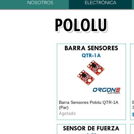
NOSOTROS
ELECTRÓNICA
POLOLU
Barra Sensores Pololu QTR-1A
Vista rápida
(Par)
Agotado
P