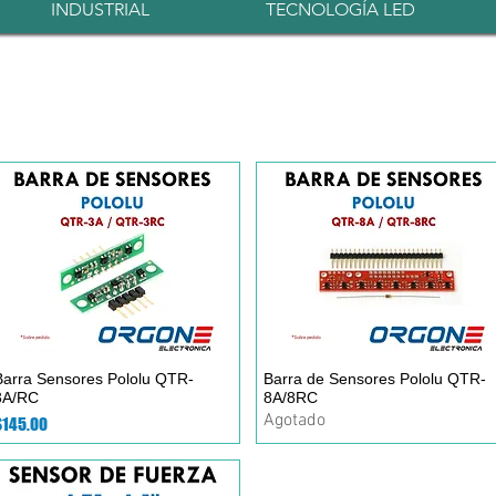
INDUSTRIAL
TECNOLOGÍA LED
Barra Sensores Pololu QTR-
Vista rápida
Barra de Sensores Pololu QTR-
Vista rápida
3A/RC
8A/8RC
Agotado
recio
$145.00