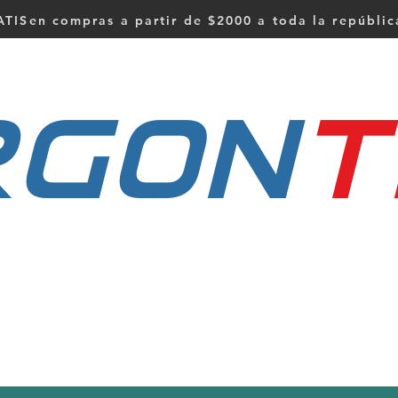
TISen compras a partir de $2000 a toda la repúbli
RGON
t