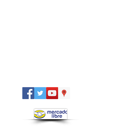
Síguenos
en: