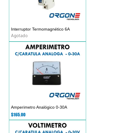
Interruptor Termomagnético 6A
Agotado
Amperimetro Analógico 0-30A
Precio
$165.00