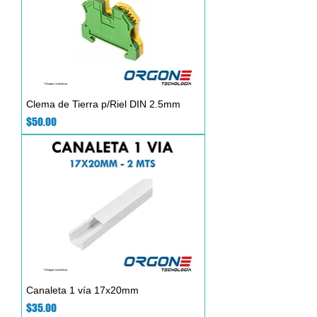
Clema de Tierra p/Riel DIN 2.5mm
Precio
$50.00
Canaleta 1 vía 17x20mm
Precio
$35.00