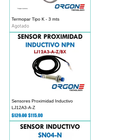
Termopar Tipo K - 3 mts
Agotado
Sensores Proximidad Inductivo
LJ12A3-A-Z
Precio
Precio de oferta
$129.00
$115.00