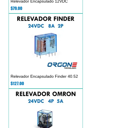
Relevador Encapsulado 12VDC
Precio
$79.00
Relevador Encapsulado Finder 40.52
Precio
$127.00