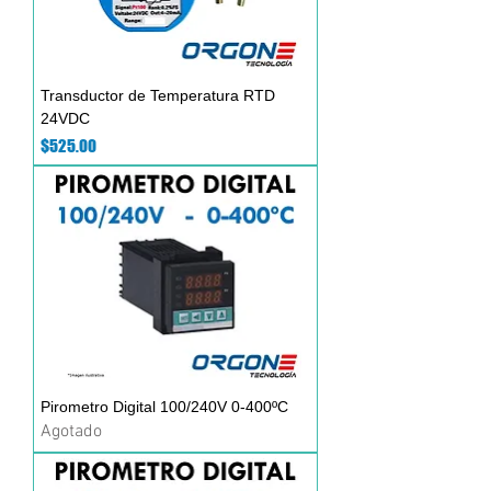
Transductor de Temperatura RTD
24VDC
Precio
$525.00
Pirometro Digital 100/240V 0-400ºC
Agotado