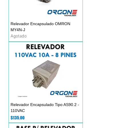
Relevador Encapsulado OMRON
MY4N-J
Agotado
Relevador Encapsulado Tipo AS90.2 -
110VAC
Precio
$135.00