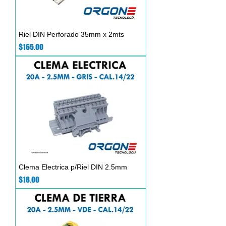
Riel DIN Perforado 35mm x 2mts
Precio
$165.00
Clema Electrica p/Riel DIN 2.5mm
Precio
$18.00