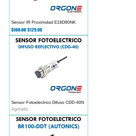
Sensor IR Proximidad E18D80NK
Precio
Precio de oferta
$169.00
$129.00
Sensor Fotoelectrico Difuso CDD-40N
Agotado