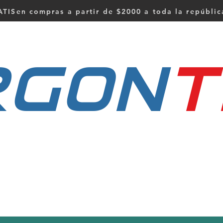
TISen compras a partir de $2000 a toda la repúbli
RGON
t