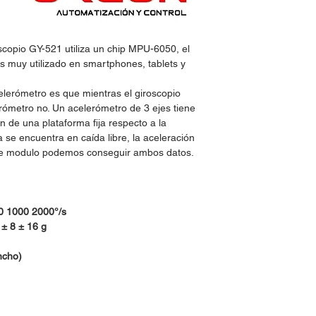
oscopio GY-521
utiliza un chip MPU-6050, el
es muy utilizado en smartphones, tablets y
celerómetro es que mientras el giroscopio
erómetro no. Un acelerómetro de 3 ejes tiene
n de una plataforma fija respecto a la
ma se encuentra en caída libre, la aceleración
ste modulo podemos conseguir ambos datos.
00 1000 2000°/s
 ± 8 ± 16 g
ncho)
idos:
Horario de Atención: