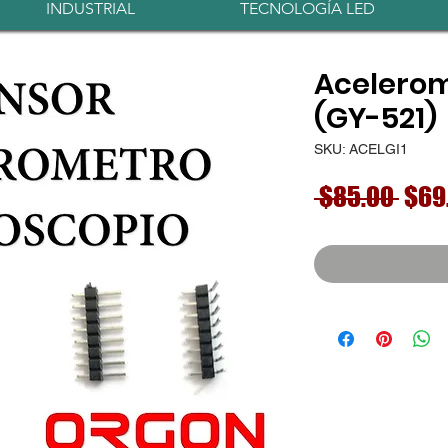
INDUSTRIAL
TECNOLOGÍA LED
Acelero
(GY-521)
SKU: ACELGI1
Prec
 $85.00 
$69