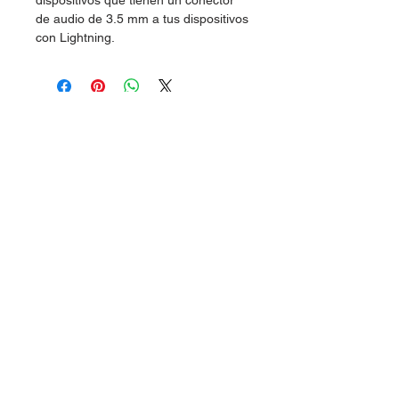
dispositivos que tienen un conector
de audio de 3.5 mm a tus dispositivos
con Lightning.
Dudas, Comentarios o Pedidos:
Tel.
(477) 465 88 09
/
712 16 30
Whatsapp:
(477) 465 88 09
Correo:
orgonelectronica@hotmail.com
León, Guanajuato.