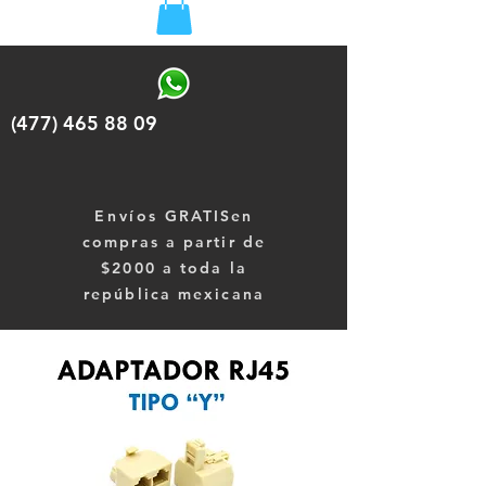
(477) 465 88 09
Envíos
GRATISen
compras a partir de
$2000 a toda la
república mexicana