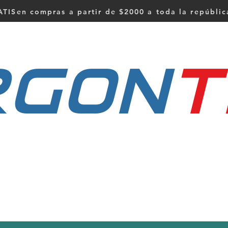
TISen compras a partir de $2000 a toda la repúbli
RGON
t