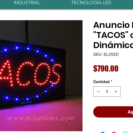
INDUSTRIAL
TECNOLOGÍA LED
Anuncio 
"TACOS" 
Dinámic
SKU: EL052D
Prec
$790.00
Cantidad
*
Ag