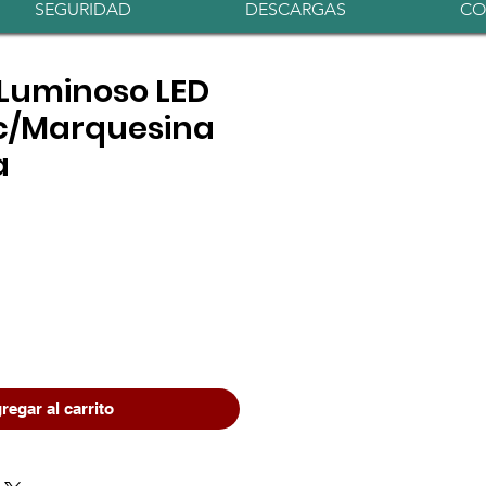
Iniciar sesión
SEGURIDAD
DESCARGAS
CO
Luminoso LED
c/Marquesina
a
io
regar al carrito