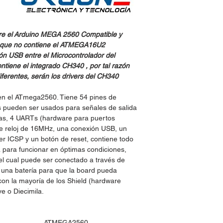
tre el Arduino MEGA 2560 Compatible y
s que no contiene el ATMEGA16U2
n USB entre el Microcontrolador del
ntiene el integrado CH340 , por tal razón
iferentes, serán los drivers del CH340
 en el ATmega2560. Tiene 54 pines de
es pueden ser usados para señales de salida
as, 4 UARTs (hardware para puertos
de reloj de 16MHz, una conexión USB, un
er ICSP y un botón de reset, contiene todo
a para funcionar en óptimas condiciones,
el cual puede ser conectado a través de
una baterí­a para que la board pueda
on la mayorí­a de los Shield (hardware
e o Diecimila.
ATMEGA2560