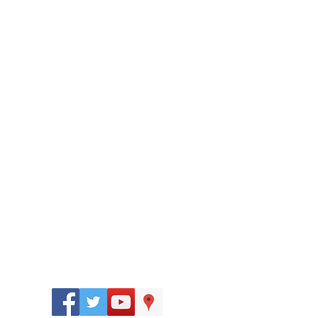
Síguenos
en: