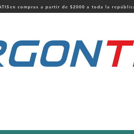
TISen compras a partir de $2000 a toda la repúbli
RGON
t