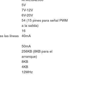
5V
7V-12V
6V-20V
54 (15 pines para señal PWM
a la salida)
16
s las lí­neas
40mA
50mA
256KB (8KB para el
arranque)
8KB
4KB
12MHz
idos:
Horario de Atención:
Lun-Vie: 9:30am - 7pm
 30
Sábados: 9:30am - 2pm