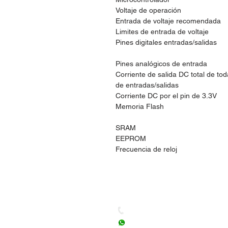
Voltaje de operación
Entrada de voltaje recomendada
Limites de entrada de voltaje
Pines digitales entradas/salidas
Pines analógicos de entrada
Corriente de salida DC total de toda
de entradas/salidas
Corriente DC por el pin de 3.3V
Memoria Flash
SRAM
EEPROM
Frecuencia de reloj
Dudas, Comentarios o Ped
Tel. (477) 465 88 09 / 712 16
Whatsapp: (477) 465 88 09