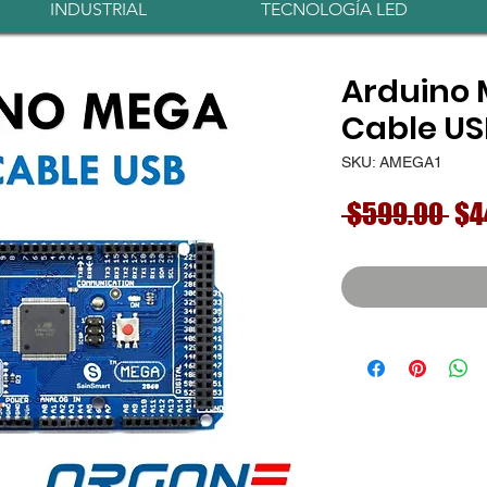
INDUSTRIAL
TECNOLOGÍA LED
Arduino 
Cable US
SKU: AMEGA1
Pre
 $599.00 
$4