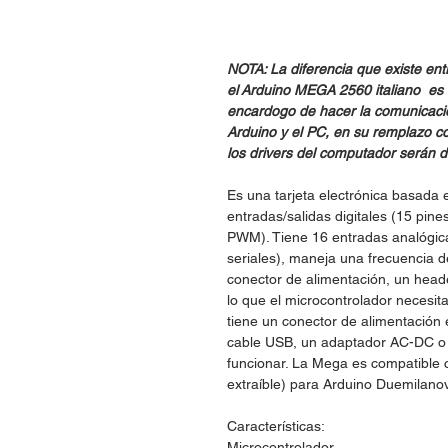
NOTA: La diferencia que existe en
el Arduino MEGA 2560 italiano e
encardogo de hacer la comunicació
Arduino y el PC, en su remplazo co
los drivers del computador serán d
Es una tarjeta electrónica basada
entradas/salidas digitales (15 pin
PWM). Tiene 16 entradas analógic
seriales), maneja una frecuencia 
conector de alimentación, un head
lo que el microcontrolador necesit
tiene un conector de alimentación 
cable USB, un adaptador AC-DC o 
funcionar. La Mega es compatible c
extraí­ble) para Arduino Duemilanov
Características:
Microcontrolador