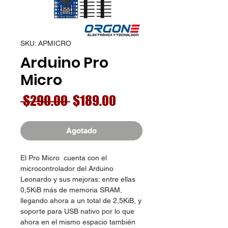
SKU: APMICRO
Arduino Pro
Micro
Precio
Precio
 $290.00 
$189.00
de
oferta
Agotado
El Pro Micro cuenta con el
microcontrolador del Arduino
Leonardo y sus mejoras: entre ellas
0,5KiB más de memoria SRAM,
llegando ahora a un total de 2,5KiB, y
soporte para USB nativo por lo que
ahora en el mismo espacio también