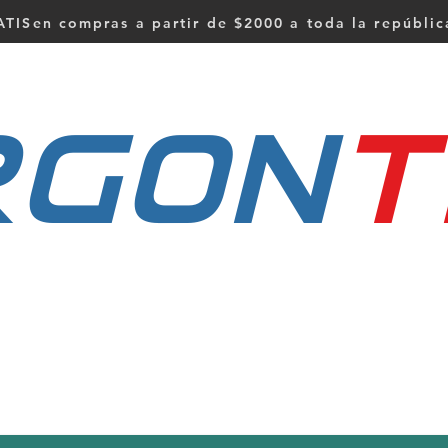
TISen compras a partir de $2000 a toda la repúbli
RGON
t