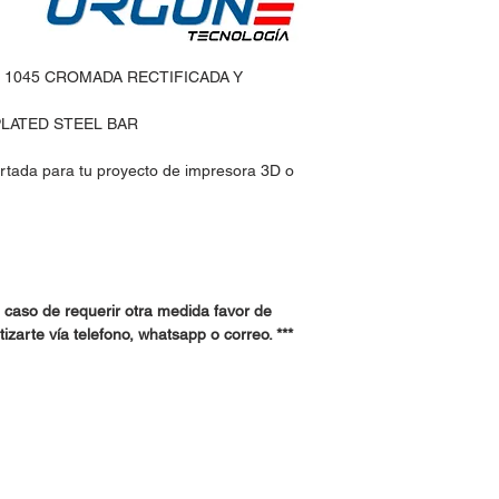
O 1045 CROMADA RECTIFICADA Y
LATED STEEL BAR
rtada para tu proyecto de impresora 3D o
 caso de requerir otra medida favor de
zarte vía telefono, whatsapp o correo. ***
idos:
Horario de Atención:
Lun-Vie: 9:30am - 7pm
 30
Sábados: 9:30am - 2pm