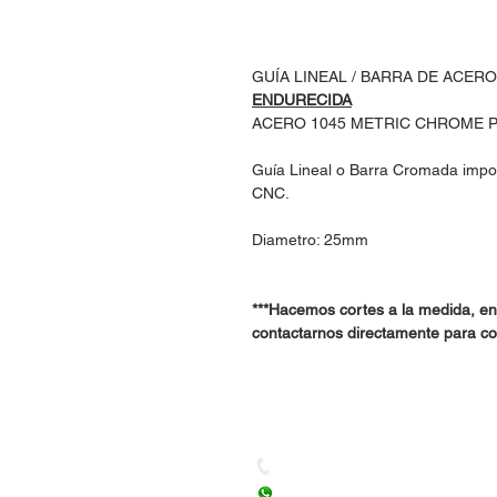
GUÍA LINEAL / BARRA DE ACER
ENDURECIDA
ACERO 1045 METRIC CHROME P
Guía Lineal o Barra Cromada impo
CNC.
Diametro: 25mm
***Hacemos cortes a la medida, en
contactarnos directamente para coti
Dudas, Comentarios o Ped
Tel. (477) 465 88 09 / 712 16
Whatsapp: (477) 465 88 09