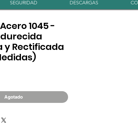
Iniciar sesión
SEGURIDAD
DESCARGAS
CO
 Acero 1045 -
durecida
y Rectificada
Medidas)
o
Agotado