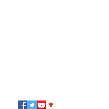
Síguenos
en: