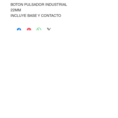
BOTON PULSADOR INDUSTRIAL
22MM
INCLUYE BASE Y CONTACTO
Dudas, Comentarios o Pedidos:
Tel.
(477) 465 88 09
/
712 16 30
Whatsapp:
(477) 465 88 09
Correo:
orgonelectronica@hotmail.com
León, Guanajuato.