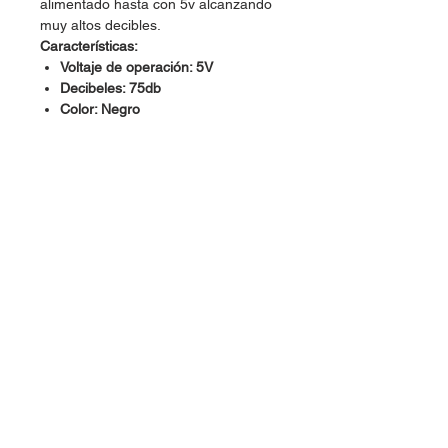
alimentado hasta con 5v alcanzando
muy altos decibles.
Características:
Voltaje de operación: 5V
Decibeles: 75db
Color: Negro
Dudas, Comentarios o Pedidos:
Tel.
(477) 465 88 09
/
712 16 30
Whatsapp:
(477) 465 88 09
Correo:
orgonelectronica@hotmail.com