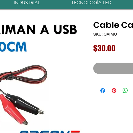
INDUSTRIAL
TECNOLOGÍA LED
Cable Ca
SKU: CAIMU
Preci
$30.00