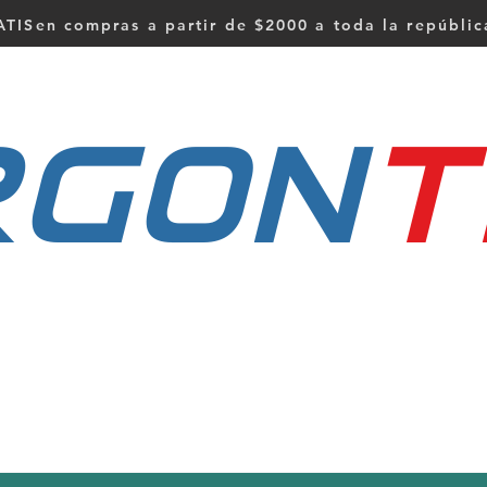
TISen compras a partir de $2000 a toda la repúbli
RGON
t