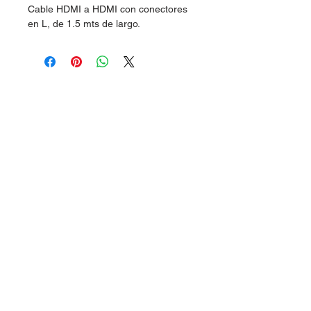
Cable HDMI a HDMI con conectores
en L, de 1.5 mts de largo.
Dudas, Comentarios o Pedidos:
Tel.
(477) 465 88 09
/
712 16 30
Whatsapp:
(477) 465 88 09
Correo:
orgonelectronica@hotmail.com
León, Guanajuato.