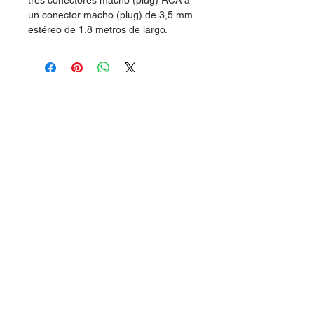
tres conectores macho (plug) RCA a
un conector macho (plug) de 3,5 mm
estéreo de 1.8 metros de largo.
Dudas, Comentarios o Pedidos:
Tel.
(477) 465 88 09
/
712 16 30
Whatsapp:
(477) 465 88 09
Correo:
orgonelectronica@hotmail.com
León, Guanajuato.