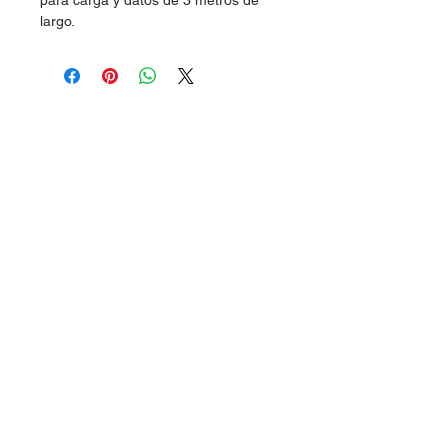
para carga y datos de 3 metros de
largo.
Dudas, Comentarios o Pedidos:
Tel.
(477) 465 88 09
/
712 16 30
Whatsapp:
(477) 465 88 09
Correo:
orgonelectronica@hotmail.com
León, Guanajuato.
Síguenos
en: